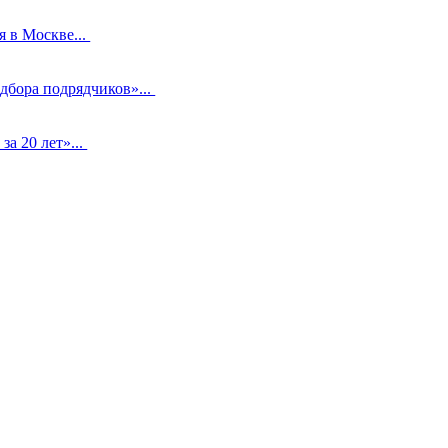
я в Москве...
дбора подрядчиков»...
а 20 лет»...