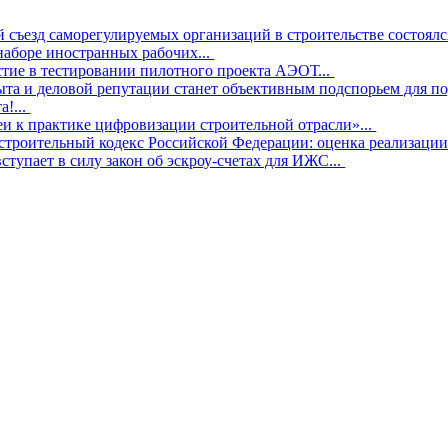
съезд саморегулируемых организаций в строительстве состоялс
аборе иностранных рабочих...
тие в тестировании пилотного проекта АЭОТ...
та и деловой репутации станет объективным подспорьем для по
а!...
и к практике цифровизации строительной отрасли»...
троительный кодекс Российской Федерации: оценка реализации з
вступает в силу закон об эскроу-счетах для ИЖС...