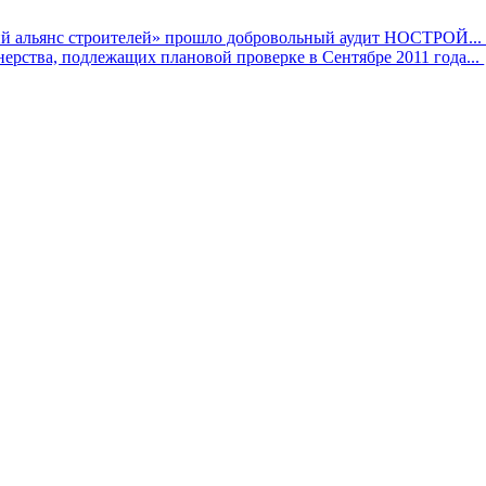
 альянс строителей» прошло добровольный аудит НОСТРОЙ..
ерства, подлежащих плановой проверке в Сентябре 2011 года...