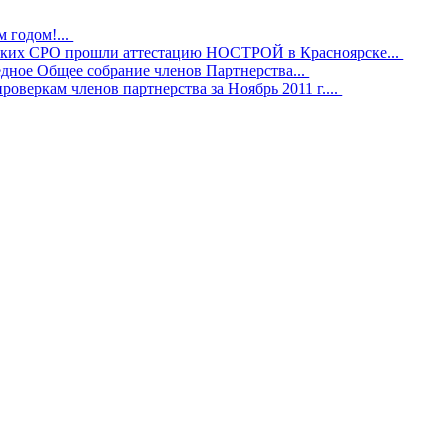
 годом!...
ких СРО прошли аттестацию НОСТРОЙ в Красноярске...
дное Общее собрание членов Партнерства...
оверкам членов партнерства за Ноябрь 2011 г....