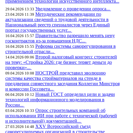
применением технологий искусственного интеллекта...
Уведомление о проведении опроса...
29.04.2026 13:33
Методические рекомендации по
23.04.2026 11:39
актуализации сведений о трудовой деятельности в
Национальный реестр специалистов через Единый
портал государственных услуг...
Правительство разрешило менять цену
16.04.2026 15:57
госконтрактов из-за повышения НДС...
Реформа системы саморегулирования в
16.04.2026 15:55
строительной отрасли...
Второй налоговый конгресс строителей
14.04.2026 09:06
на тему: «Стройка 2026: где бизнес теряет деньги до
проверки»...
НОСТРОЙ представил эволюцию
09.04.2026 10:08
системы качества стройматериалов на стенде в
преддверии совместного заседания Коллегии Минстроя
и комиссии Госсовета...
Новый ГОСТ определил цели и задачи
06.04.2026 10:12
технологий информационного моделирования в
России...
Опрос строительных компаний об
03.04.2026 10:33
использовании ИИ при работе с технической (рабочей
и исполнительной) документацией...
XXV Всероссийский съезд
27.03.2026 14:48
саморегулируемых организаций в строительстве