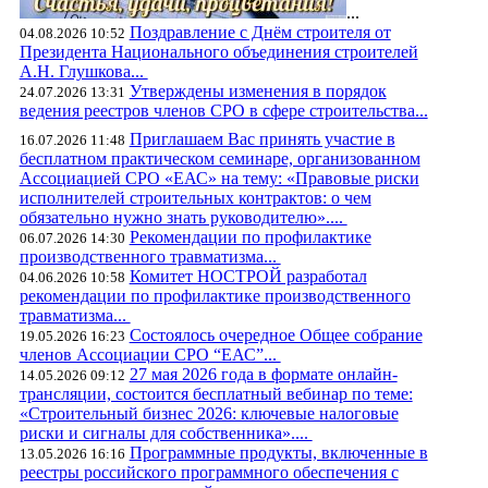
...
Поздравление с Днём строителя от
04.08.2026 10:52
Президента Национального объединения строителей
А.Н. Глушкова...
Утверждены изменения в порядок
24.07.2026 13:31
ведения реестров членов СРО в сфере строительства...
Приглашаем Вас принять участие в
16.07.2026 11:48
бесплатном практическом семинаре, организованном
Ассоциацией СРО «ЕАС» на тему: «Правовые риски
исполнителей строительных контрактов: о чем
обязательно нужно знать руководителю»....
Рекомендации по профилактике
06.07.2026 14:30
производственного травматизма...
Комитет НОСТРОЙ разработал
04.06.2026 10:58
рекомендации по профилактике производственного
травматизма...
Состоялось очередное Общее собрание
19.05.2026 16:23
членов Ассоциации СРО “ЕАС”...
27 мая 2026 года в формате онлайн-
14.05.2026 09:12
трансляции, состоится бесплатный вебинар по теме:
«Строительный бизнес 2026: ключевые налоговые
риски и сигналы для собственника»....
Программные продукты, включенные в
13.05.2026 16:16
реестры российского программного обеспечения с