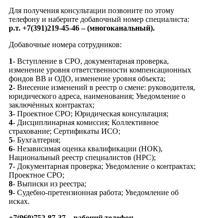
Для получения консультации позвоните по этому
телефону и наберите добавочный номер специалиста:
р.т. +7(391)219-45-46 – (многоканальный).
Добавочные номера сотрудников:
1
- Вступление в СРО, документарная проверка,
изменение уровня ответственности компенсационных
фондов ВВ и ОДО, изменение уровня объекта;
2
- Внесение изменений в реестр о смене: руководителя,
юридического адреса, наименования; Уведомление о
заключённых контрактах;
3
- Проектное СРО; Юридическая консультация;
4
- Дисциплинарная комиссия; Коллективное
страхование; Сертификаты ИСО;
5
- Бухгалтерия;
6
- Независимая оценка квалификации (НОК),
Национальный реестр специалистов (НРС);
7
- Документарная проверка; Уведомление о контрактах;
Проектное СРО;
8
- Выписки из реестра;
9
- Судебно-претензионная работа; Уведомление об
исках.
+7(960)752-87-37 – рабочий телефон