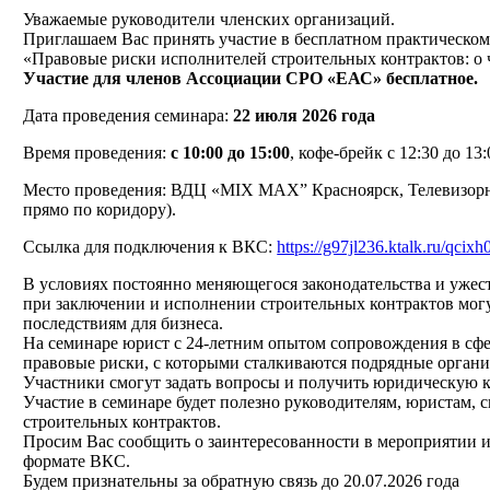
Уважаемые руководители членских организаций.
Приглашаем Вас принять участие в бесплатном практическо
«Правовые риски исполнителей строительных контрактов: о 
Участие для членов Ассоциации СРО «ЕАС»
бесплатное.
Дата проведения семинара:
22 июля
2026 года
Время проведения:
с 10:00 до 15:00
, кофе-брейк с 12:30 до 13:
Место проведения: ВДЦ «MIX MAX” Красноярск, Телевизорная 
прямо по коридору).
Ссылка для подключения к ВКС:
https://g97jl236.ktalk.ru/qcixh
В условиях постоянно меняющегося законодательства и ужес
при заключении и исполнении строительных контрактов мо
последствиям для бизнеса.
На семинаре юрист с 24-летним опытом сопровождения в сфе
правовые риски, с которыми сталкиваются подрядные органи
Участники смогут задать вопросы и получить юридическую к
Участие в семинаре будет полезно руководителям, юристам, 
строительных контрактов.
Просим Вас сообщить о заинтересованности в мероприятии и 
формате ВКС.
Будем признательны за обратную связь до 20.07.2026 года