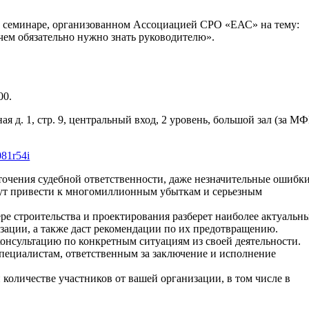
м семинаре, организованном Ассоциацией СРО «ЕАС» на тему:
чем обязательно нужно знать руководителю».
00.
д. 1, стр. 9, центральный вход, 2 уровень, большой зал (за М
081r54i
точения судебной ответственности, даже незначительные ошибк
гут привести к многомиллионным убыткам и серьезным
ре строительства и проектирования разберет наиболее актуальн
зации, а также даст рекомендации по их предотвращению.
онсультацию по конкретным ситуациям из своей деятельности.
специалистам, ответственным за заключение и исполнение
количестве участников от вашей организации, в том числе в