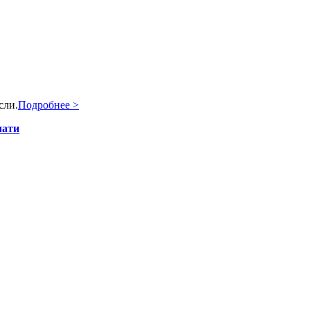
сли.
Подробнее >
чати