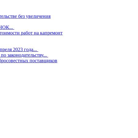
ельстве без увеличения
НОК...
тоимости работ на капремонт
реля 2023 года...
 законодательству...
бросовестных поставщиков