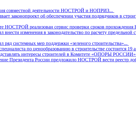
ния совместной деятельности НОСТРОЙ и НОПРИЗ...
т законопроект об обеспечении участия подрядчиков в строит
те НОСТРОЙ реализован сервис проверки сроков прохождения 
нести изменения в законодательство по расчету предельной с
ряд системных мер поддержки «зеленого строительства»...
специалиста по ценообразованию в строительстве состоится 19 ап
ставлять интересы строителей в Комитете «ОПОРЫ РОССИИ» по
ение Президента России предложило НОСТРОЙ вести реестр до