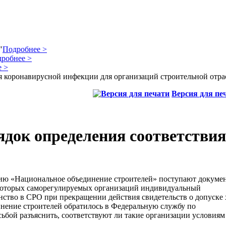
"
Подробнее >
робнее >
 >
 коронавирусной инфекции для организаций строительной отра
Версия для пе
ядок определения соответстви
цию «Национальное объединение строителей» поступают докуме
екоторых саморегулируемых организаций индивидуальный
ство в СРО при прекращении действия свидетельств о допуске 
инение строителей обратилось в Федеральную службу по
сьбой разъяснить, соответствуют ли такие организации условиям