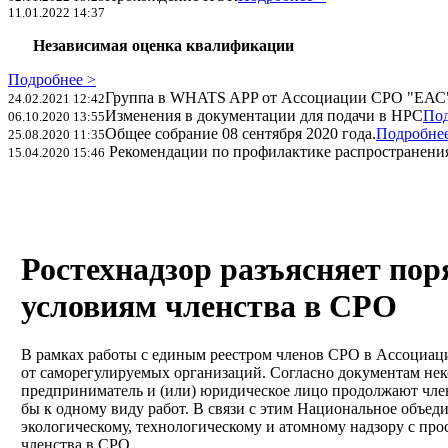
11.01.2022 14:37
Независимая оценка квалификации
Подробнее >
Группа в WHATS APP от Ассоциации СРО "ЕАС
24.02.2021 12:42
Изменения в документации для подачи в НРС
Под
06.10.2020 13:55
Общее собрание 08 сентября 2020 года.
Подробнее
25.08.2020 11:35
Рекомендации по профилактике распространения
15.04.2020 15:46
Ростехнадзор разъясняет пор
условиям членства в СРО
В рамках работы с единым реестром членов СРО в Ассоциа
от саморегулируемых организаций. Согласно документам н
предприниматель и (или) юридическое лицо продолжают член
бы к одному виду работ. В связи с этим Национальное объед
экологическому, технологическому и атомному надзору с про
членства в СРО.