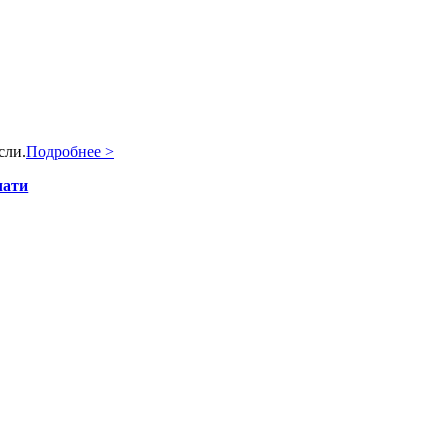
сли.
Подробнее >
чати