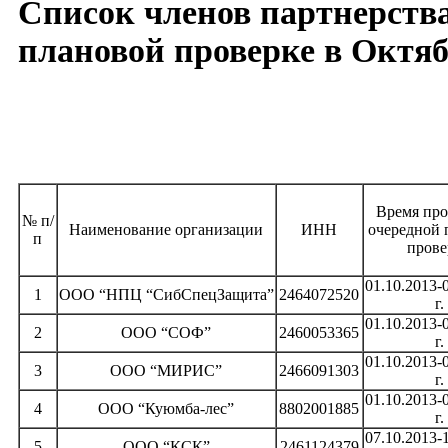
Список членов партнерств
плановой проверке в Октяб
Время про
№ п/
Наименование организации
ИНН
очередной 
п
прове
01.10.2013-
1
ООО “НПЦ “СибСпецЗащита”
2464072520
г.
01.10.2013-
2
ООО “СОФ”
2460053365
г.
01.10.2013-
3
ООО “МИРИС”
2466091303
г.
01.10.2013-
4
ООО “Куюмба-лес”
8802001885
г.
07.10.2013-
5
ООО “КСК”
2461124379