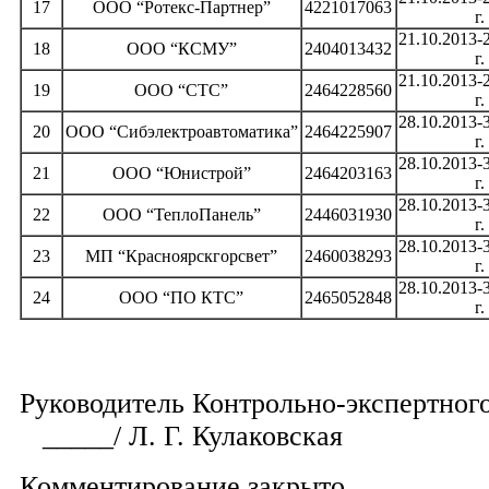
17
ООО “Ротекс-Партнер”
4221017063
г.
21.10.2013-
18
ООО “КСМУ”
2404013432
г.
21.10.2013-
19
ООО “СТС”
2464228560
г.
28.10.2013-
20
ООО “Сибэлектроавтоматика”
2464225907
г.
28.10.2013-
21
ООО “Юнистрой”
2464203163
г.
28.10.2013-
22
ООО “ТеплоПанель”
2446031930
г.
28.10.2013-
23
МП “Красноярскгорсвет”
2460038293
г.
28.10.2013-
24
ООО “ПО КТС”
2465052848
г.
Руководитель Контрольно-экс
_____/ Л. Г. Кулаковская
Комментирование закрыто.