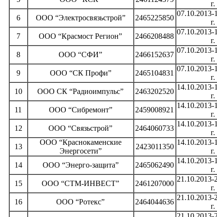
г.
07.10.2013-
6
ООО “Электросвязьстрой”
2465225850
г.
07.10.2013-
7
ООО “Красмост Регион”
2466208488
г.
07.10.2013-
8
ООО “СФИ”
2466152637
г.
07.10.2013-
9
ООО “СК Профи”
2465104831
г.
14.10.2013-
10
ООО СК “Радиоимпульс”
2463202520
г.
14.10.2013-
11
ООО “Сибремонт”
2459008921
г.
14.10.2013-
12
ООО “Связьстрой”
2464060733
г.
ООО “Краснокаменские
14.10.2013-
13
2423011350
Энергосети”
г.
14.10.2013-
14
ООО “Энерго-защита”
2465062490
г.
21.10.2013-
15
ООО “СТМ-ИНВЕСТ”
2461207000
г.
21.10.2013-
16
ООО “Ротекс”
2464044636
г.
21.10.2013-