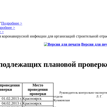
"
Подробнее >
робнее >
 >
 коронавирусной инфекции для организаций строительной отра
Версия для пе
 подлежащих плановой проверк
проведения
Место
оверки
проведения
Руководитель контрольно-эксперт
проверки
отдела Л. Г.
01.02.2013 г.
Красноярск
Кулаковская
04.02.2013 г.
Красноярск