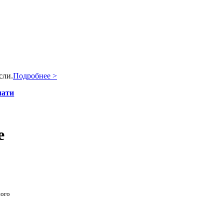
сли.
Подробнее >
чати
е
ного