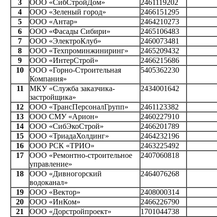
3
ООО «СибСтройДом»
2461119202
4
ООО «Зеленый город»
2466151295
5
ООО «Антар»
2464210273
6
ООО «Фасады Сибири»
2465106483
7
ООО «ЭлектроКлуб»
2460073481
8
ООО «Техпроминжиниринг»
2465209432
9
ООО «ИнтерСтрой»
2466215686
10
ООО «Горно-Строительная
5405362230
Компания»
11
МКУ «Служба заказчика-
2434001642
застройщика»
12
ООО «ТрансПерсоналГрупп»
2461123382
13
ООО СМУ «Арион»
2460227910
14
ООО «СибЭкоСтрой»
2466201789
15
ООО «ТриадаХолдинг»
2464232196
16
ООО РСК «ТРИО»
2463225492
17
ООО «Ремонтно-строительное
2407060818
управление»
18
ООО «Дивногорский
2464076268
водоканал»
19
ООО «Вектор»
2408000314
20
ООО «ИнКом»
2466226790
21
ООО «Дорстройпроект»
1701044738