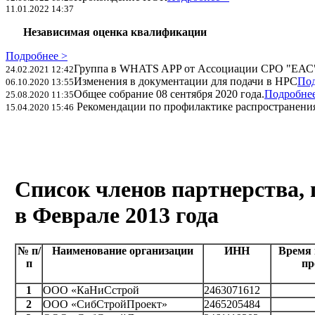
11.01.2022 14:37
Независимая оценка квалификации
Подробнее >
Группа в WHATS APP от Ассоциации СРО "ЕАС
24.02.2021 12:42
Изменения в документации для подачи в НРС
Под
06.10.2020 13:55
Общее собрание 08 сентября 2020 года.
Подробнее
25.08.2020 11:35
Рекомендации по профилактике распространения
15.04.2020 15:46
Список членов партнерства,
в Феврале 2013 года
№
п/
Наименование организации
ИНН
Время 
п
пр
1
ООО «КаНиСстрой
2463071612
2
ООО «СибСтройПроект»
2465205484