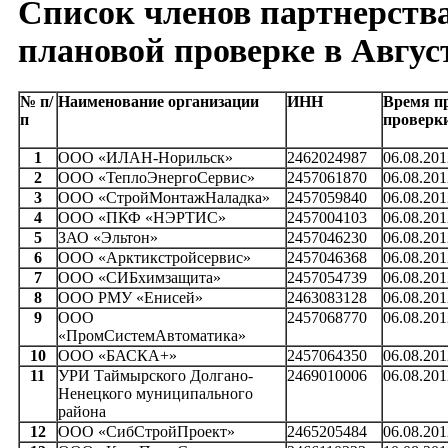
Список членов партнерств
плановой проверке в Август
№ п/
Наименование организации
ИНН
Время п
п
проверк
1
ООО «ИЛАН-Норильск»
2462024987
06.08.201
2
ООО «ТеплоЭнергоСервис»
2457061870
06.08.201
3
ООО «СтройМонтажНаладка»
2457059840
06.08.201
4
ООО «ПКФ «НЭРТИС»
2457004103
06.08.201
5
ЗАО «Эльтон»
2457046230
06.08.201
6
ООО «Арктикстройсервис»
2457046368
06.08.201
7
ООО «СИБхимзащита»
2457054739
06.08.201
8
ООО РМУ «Енисей»
2463083128
06.08.201
9
ООО
2457068770
06.08.201
«ПромСистемАвтоматика»
10
ООО «БАСКА+»
2457064350
06.08.201
11
УРИ Таймырского Долгано-
2469010006
06.08.201
Ненецкого муниципального
района
12
ООО «СибСтройПроект»
2465205484
06.08.201