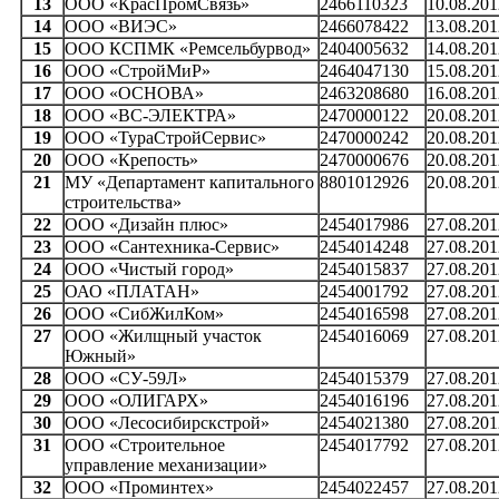
13
ООО «КрасПромСвязь»
2466110323
10.08.201
14
ООО «ВИЭС»
2466078422
13.08.201
15
ООО КСПМК «Ремсельбурвод»
2404005632
14.08.201
16
ООО «СтройМиР»
2464047130
15.08.201
17
ООО «ОСНОВА»
2463208680
16.08.201
18
ООО «ВС-ЭЛЕКТРА»
2470000122
20.08.201
19
ООО «ТураСтройСервис»
2470000242
20.08.201
20
ООО «Крепость»
2470000676
20.08.201
21
МУ «Департамент капитального
8801012926
20.08.201
строительства»
22
ООО «Дизайн плюс»
2454017986
27.08.201
23
ООО «Сантехника-Сервис»
2454014248
27.08.201
24
ООО «Чистый город»
2454015837
27.08.201
25
ОАО «ПЛАТАН»
2454001792
27.08.201
26
ООО «СибЖилКом»
2454016598
27.08.201
27
ООО «Жилщный участок
2454016069
27.08.201
Южный»
28
ООО «СУ-59Л»
2454015379
27.08.201
29
ООО «ОЛИГАРХ»
2454016196
27.08.201
30
ООО «Лесосибирскстрой»
2454021380
27.08.201
31
ООО «Строительное
2454017792
27.08.201
управление механизации»
32
ООО «Проминтех»
2454022457
27.08.201