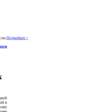
сли.
Подробнее >
чати
х
цией
ий в
ному
даче