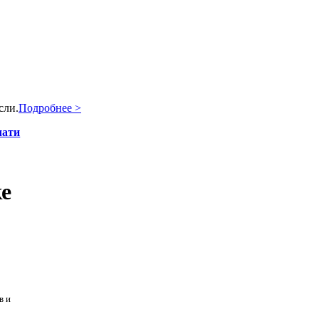
сли.
Подробнее >
чати
ке
в и