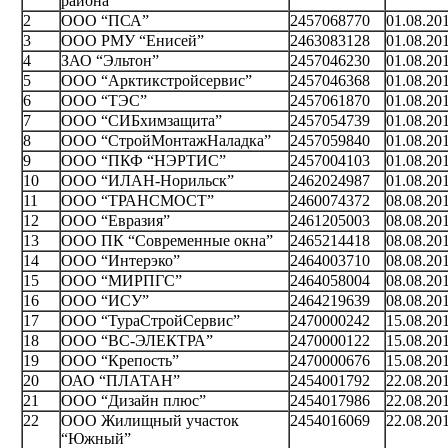
района
2
ООО “ПСА”
2457068770
01.08.20
3
ООО РМУ “Енисей”
2463083128
01.08.20
4
ЗАО “Эльтон”
2457046230
01.08.20
5
ООО “Арктикстройсервис”
2457046368
01.08.20
6
ООО “ТЭС”
2457061870
01.08.20
7
ООО “СИБхимзащита”
2457054739
01.08.20
8
ООО “СтройМонтажНаладка”
2457059840
01.08.20
9
ООО “ПКФ “НЭРТИС”
2457004103
01.08.20
10
ООО “ИЛАН-Норильск”
2462024987
01.08.20
11
ООО “ТРАНСМОСТ”
2460074372
08.08.20
12
ООО “Евразия”
2461205003
08.08.20
13
ООО ПК “Современные окна”
2465214418
08.08.20
14
ООО “Интерэко”
2464003710
08.08.20
15
ООО “МИРПГС”
2464058004
08.08.20
16
ООО “ИСУ”
2464219639
08.08.20
17
ООО “ТураСтройСервис”
2470000242
15.08.20
18
ООО “ВС-ЭЛЕКТРА”
2470000122
15.08.20
19
ООО “Крепость”
2470000676
15.08.20
20
ОАО “ПЛАТАН”
2454001792
22.08.20
21
ООО “Дизайн плюс”
2454017986
22.08.20
22
ООО Жилищный участок
2454016069
22.08.20
“Южный”